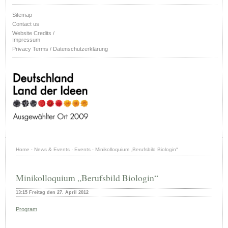
Sitemap
Contact us
Website Credits /
Impressum
Privacy Terms / Datenschutzerklärung
Home
·
News & Events
·
Events
·
Minikolloquium „Berufsbild Biologin“
Minikolloquium „Berufsbild Biologin“
13:15 Freitag den 27. April 2012
Program