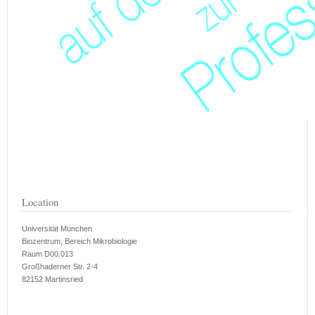
Location
Universität München
Biozentrum, Bereich Mikrobiologie
Raum D00.013
Großhaderner Str. 2-4
82152 Martinsried