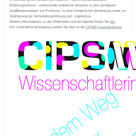
Erfahrungswissen - umfassende praktische Hinweise zu den wichtigsten
Qualifikationswegen zur Professur, zu einer erfolgreichen Bewerbung sowie zur
Optimierung der Verhandlungsführung und - ergebnisse.
Weitere Informationen zu den Referenten und der Agenda finden Sie
hier
.
Ihre verbindliche Anmeldung senden Sie bitte an die
CIPSM Frauenförderung
.