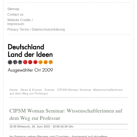
Sitemap
Contact us
Website Credits /
Impressum
Privacy Terms / Datenschutzerklärung
Home
·
News & Events
·
Events
·
CIPSM Woman Seminar: Wissenschaftlerinnen
auf dem Weg zur Professur
CIPSM Woman Seminar: Wissenschaftlerinnen auf
dem Weg zur Professur
10:00 Mittwoch, 24. Juni 2015 - 10:00-16:30 Uhr
Im Seminar geben Berater und Coaches - basierend auf aktuellem