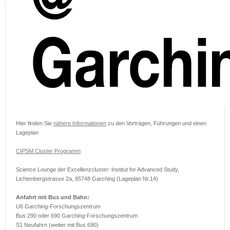
Hier finden Sie
nähere Informationen
zu den Vorträgen, Führungen und einen
Lageplan
CIPSM Cluster Programm
Science Lounge der Excellenzcluster: Institut for Advanced Study,
Lichtenbergstrasse 2a, 85748 Garching (Lageplan Nr.14)
Anfahrt mit Bus und Bahn:
U6 Garching-Forschungszentrum
Bus 290 oder 690 Garching-Forschungszentrum
S1 Neufahrn (weiter mit Bus 690)